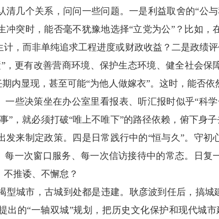
几个关系，问问一些问题。一是利益取舍的“公与
生冲突时，能否毫不犹豫地选择“立党为公”？比如，
计，而非单纯追求工程进度或财政收益？二是政绩评价
显绩”，更有改善营商环境、保护生态环境、健全社会保
任期内显现，甚至可能“为他人做嫁衣”。这时，能否
”。一些决策坐在办公室里看报表、听汇报时似乎“科学
事”，就必须打破“唯上不唯下”的路径依赖，俯下身子去
出发来制定政策。四是日常践行中的“恒与久”。守初
法、每一次窗口服务、每一次信访接待中的常态。日复
，不推诿、不懈怠？
型城市，古城到处都是违建。耿彦波到任后，搞城建
提出的“一轴双城”规划，把历史文化保护和现代城市