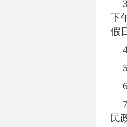
3
下午
假
4
5
7
民