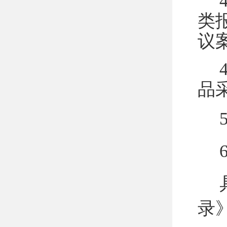
4
类
议
4
品
5
录